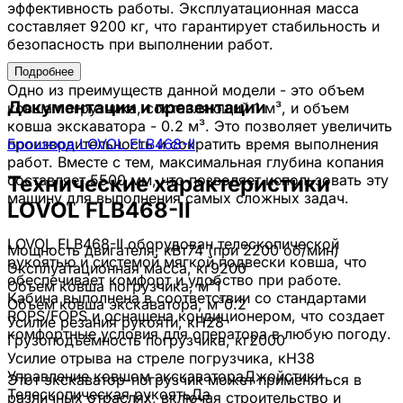
эффективность работы. Эксплуатационная масса
составляет 9200 кг, что гарантирует стабильность и
безопасность при выполнении работ.
Подробнее
Одно из преимуществ данной модели - это объем
Документации и презентации
ковша погрузчика, составляющий 1 м³, и объем
ковша экскаватора - 0.2 м³. Это позволяет увеличить
производительность и сократить время выполнения
Брошюра LOVOL FLB468-II
работ. Вместе с тем, максимальная глубина копания
составляет 5500 мм, что позволяет использовать эту
Технические характеристики
машину для выполнения самых сложных задач.
LOVOL
FLB468-II
LOVOL FLB468-II оборудован телескопической
Мощность двигателя
, кВт
74
(при 2200 об/мин)
рукоятью и системой мягкой подвески ковша, что
Эксплуатационная масса
, кг
9200
обеспечивает комфорт и удобство при работе.
Объем ковша погрузчика
, м³
1
Кабина выполнена в соответствии со стандартами
Объем ковша экскаватора
, м³
0.2
ROPS/FOPS и оснащена кондиционером, что создает
Усилие резания рукояти
, кН
28
комфортные условия для оператора в любую погоду.
Грузоподъёмность погрузчика
, кг
2000
Усилие отрыва на стреле погрузчика
, кН
38
Управление ковшом экскаватора
Джойстики
Этот экскаватор-погрузчик может применяться в
Телескопическая рукоять
Да
различных отраслях, включая строительство и