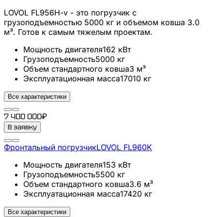
LOVOL FL956H-v - это погрузчик с
грузоподъемностью 5000 кг и объемом ковша 3.0
м³. Готов к самым тяжелым проектам.
Мощность двигателя
162
кВт
Грузоподъемность
5000
кг
Объем стандартного ковша
3
м³
Эксплуатационная масса
17010
кг
Все характеристики
7 400 000
₽
В заявку
Фронтальный погрузчик
LOVOL
FL960K
Мощность двигателя
153
кВт
Грузоподъемность
5500
кг
Объем стандартного ковша
3.6
м³
Эксплуатационная масса
17420
кг
Все характеристики