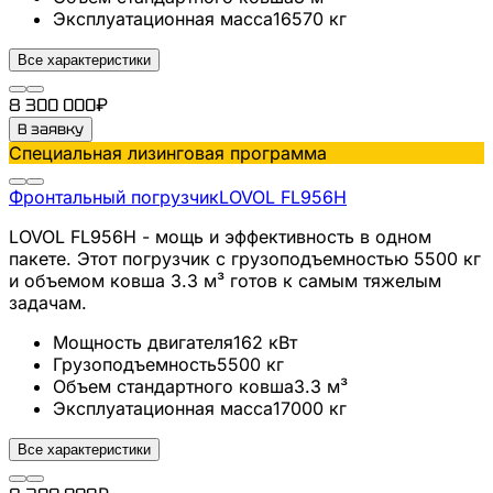
Эксплуатационная масса
16570
кг
Все характеристики
8 300 000
₽
В заявку
Специальная лизинговая программа
Фронтальный погрузчик
LOVOL
FL956H
LOVOL FL956H - мощь и эффективность в одном
пакете. Этот погрузчик с грузоподъемностью 5500 кг
и объемом ковша 3.3 м³ готов к самым тяжелым
задачам.
Мощность двигателя
162
кВт
Грузоподъемность
5500
кг
Объем стандартного ковша
3.3
м³
Эксплуатационная масса
17000
кг
Все характеристики