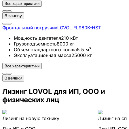
Все характеристики
В заявку
Фронтальный погрузчик
LOVOL
FL980K-HST
Мощность двигателя
210
кВт
Грузоподъемность
8000
кг
Объем стандартного ковша
5.5
м³
Эксплуатационная масса
25000
кг
Все характеристики
В заявку
Лизинг LOVOL для ИП, ООО и
физических лиц
Лизинг на новую технику
Лизинг на сп
Для ИП и ООО
Для ИП, ООО