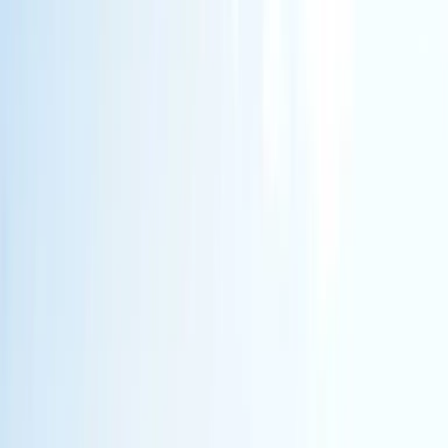
Гусеничные экскаваторы
(
15
)