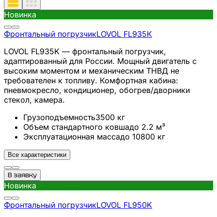
Новинка
Фронтальный погрузчик
LOVOL
FL935К
LOVOL FL935K — фронтальный погрузчик,
адаптированный для России. Мощный двигатель с
высоким моментом и механическим ТНВД не
требователен к топливу. Комфортная кабина:
пневмокресло, кондиционер, обогрев/дворники
стекол, камера.
Грузоподъемность
3500
кг
Объем стандартного ковша
до 2.2
м³
Эксплуатационная масса
до 10800
кг
Все характеристики
В заявку
Новинка
Фронтальный погрузчик
LOVOL
FL950K