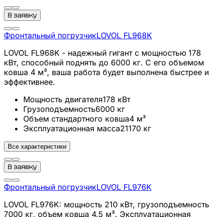
В заявку
Фронтальный погрузчик
LOVOL
FL968K
LOVOL FL968K - надежный гигант с мощностью 178
кВт, способный поднять до 6000 кг. С его объемом
ковша 4 м³, ваша работа будет выполнена быстрее и
эффективнее.
Мощность двигателя
178
кВт
Грузоподъемность
6000
кг
Объем стандартного ковша
4
м³
Эксплуатационная масса
21170
кг
Все характеристики
В заявку
Фронтальный погрузчик
LOVOL
FL976K
LOVOL FL976K: мощность 210 кВт, грузоподъемность
7000 кг, объем ковша 4.5 м³. Эксплуатационная