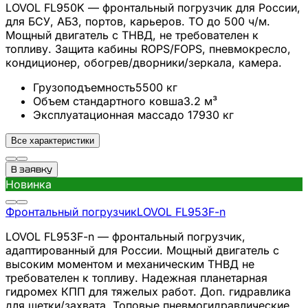
LOVOL FL950K — фронтальный погрузчик для России,
для БСУ, АБЗ, портов, карьеров. ТО до 500 ч/м.
Мощный двигатель с ТНВД, не требователен к
топливу. Защита кабины ROPS/FOPS, пневмокресло,
кондиционер, обогрев/дворники/зеркала, камера.
Грузоподъемность
5500
кг
Объем стандартного ковша
3.2
м³
Эксплуатационная масса
до 17930
кг
Все характеристики
В заявку
Новинка
Фронтальный погрузчик
LOVOL
FL953F-n
LOVOL FL953F-n — фронтальный погрузчик,
адаптированный для России. Мощный двигатель с
высоким моментом и механическим ТНВД не
требователен к топливу. Надежная планетарная
гидромех КПП для тяжелых работ. Доп. гидравлика
для щетки/захвата. Топовые пневмогидравлические