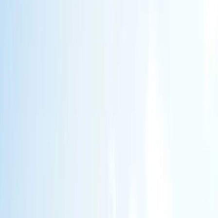
Экскаваторы-погрузчики
(
4
)