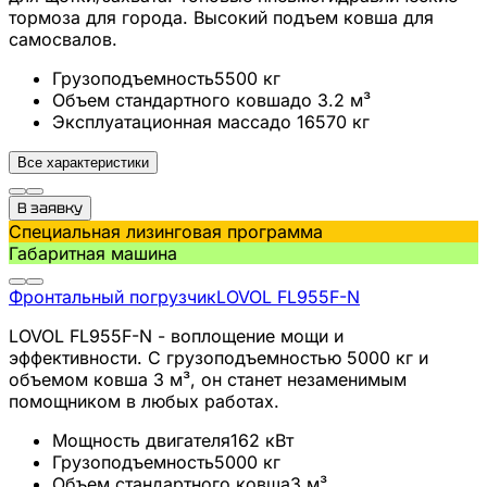
тормоза для города. Высокий подъем ковша для
самосвалов.
Грузоподъемность
5500
кг
Объем стандартного ковша
до 3.2
м³
Эксплуатационная масса
до 16570
кг
Все характеристики
В заявку
Специальная лизинговая программа
Габаритная машина
Фронтальный погрузчик
LOVOL
FL955F-N
LOVOL FL955F-N - воплощение мощи и
эффективности. С грузоподъемностью 5000 кг и
объемом ковша 3 м³, он станет незаменимым
помощником в любых работах.
Мощность двигателя
162
кВт
Грузоподъемность
5000
кг
Объем стандартного ковша
3
м³