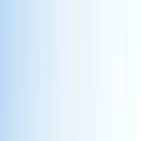
Продажа техники и сервис от
официального дилера ЛОНМАДИ
Москва
28
филиалов
в России
Ваш город
Москва
?
Нет
Да
Купить запчасти
Заявка на сервис
8-800-333-56-63
Продажа техники и сервис от
официального дилера ЛОНМАДИ
Каталог
Сравнение
Избранное