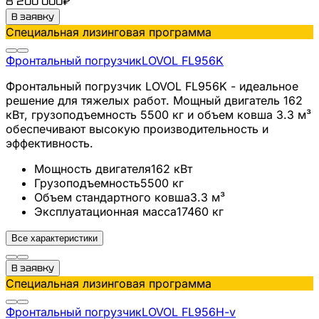
8 200 000
₽
В заявку
Специальная лизинговая программа
Фронтальный погрузчик
LOVOL
FL956K
Фронтальный погрузчик LOVOL FL956K - идеальное
решение для тяжелых работ. Мощный двигатель 162
кВт, грузоподъемность 5500 кг и объем ковша 3.3 м³
обеспечивают высокую производительность и
эффективность.
Мощность двигателя
162
кВт
Грузоподъемность
5500
кг
Объем стандартного ковша
3.3
м³
Эксплуатационная масса
17460
кг
Все характеристики
В заявку
Специальная лизинговая программа
Фронтальный погрузчик
LOVOL
FL956H-v