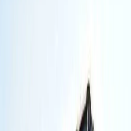
Колесные экскаваторы
(
2
)